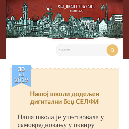

30
Jul
2019
Нашој школи додељен
дигитални беџ СЕЛФИ
Наша школа је учествовала у
самовредновању у оквиру