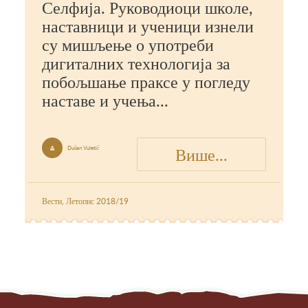
Селфија. Руководиоци школе,
наставници и ученици изнели
су мишљење о употреби
дигиталних технологија за
побољшање праксе у погледу
наставе и учења...
Више...
Dušan Vuletić

Вести
,
Летопис 2018/19