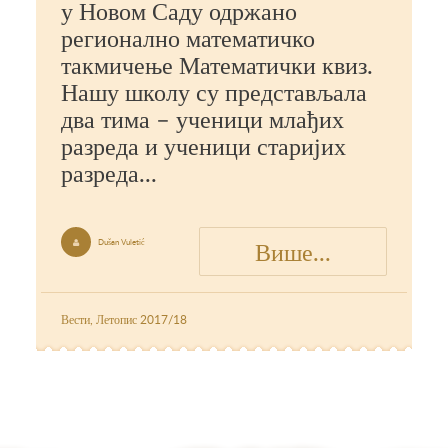
у Новом Саду одржано
регионално математичко
такмичење Математички квиз.
Нашу школу су представљала
два тима – ученици млађих
разреда и ученици старијих
разреда...
Више...
Dušan Vuletić

Вести
,
Летопис 2017/18