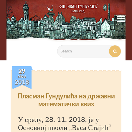

29
Nov
2018
Пласман Гундулића на државни
математички квиз
У среду, 28. 11. 2018, је у
Основној школи „Васа Стајић“