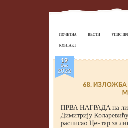
ПОЧЕТНА
ВЕСТИ
УПИС ПР
КОНТАКТ
19
Dec
2022
68. ИЗЛОЖБА
М
ПРВА НАГРАДА на лико
Димитрију Коларевићу,
расписао Центар за лик