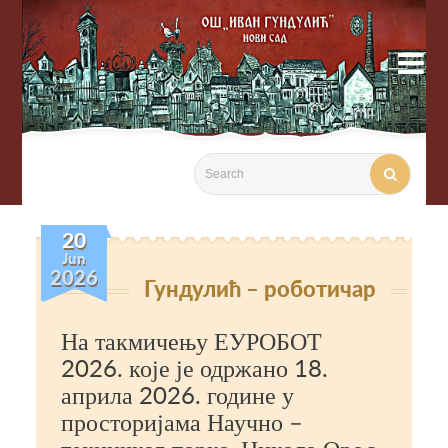

20
Jun
2026
Гундулић – роботичар
На такмичењу ЕУРОБОТ
2026. које је одржано 18.
априла 2026. године у
просторијама Научно –