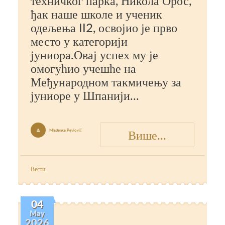
техничког парка, Никола Орос,
ђак наше школе и ученик
одељења II2, освојио је прво
место у категорији
јуниора.Овај успех му је
омогућио учешће на
Међународном такмичењу за
јуниоре у Шпанији...
Више...
Mladenka Pavlović

Вести
04
May
2026