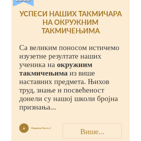
УСПЕСИ НАШИХ ТАКМИЧАРА
НА ОКРУЖНИМ
ТАКМИЧЕЊИМА
Са великим поносом истичемо
изузетне резултате наших
ученика на
окружним
такмичењима
из више
наставних предмета. Њихов
труд, знање и посвећеност
донели су нашој школи бројна
признања...
Више...
Mladenka Pavlović
