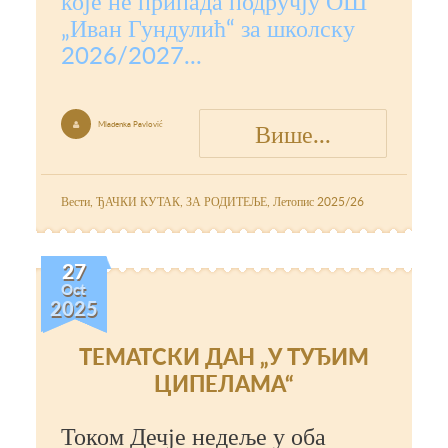
које не припада подручју ОШ
„Иван Гундулић“ за школску
2026/2027...
Више...
Mladenka Pavlović

Вести
,
ЂАЧКИ КУТАК
,
ЗА РОДИТЕЉЕ
,
Летопис 2025/26
27
Oct
2025
ТЕМАТСКИ ДАН „У ТУЂИМ
ЦИПЕЛАМА“
Током Дечје недеље у оба