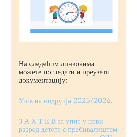
На следећим линковима
можете погледати и преузети
документацију:
Уписна подручја 2025/2026.
З А Х Т Е В за упис у први
разред детета с пребивалиштем