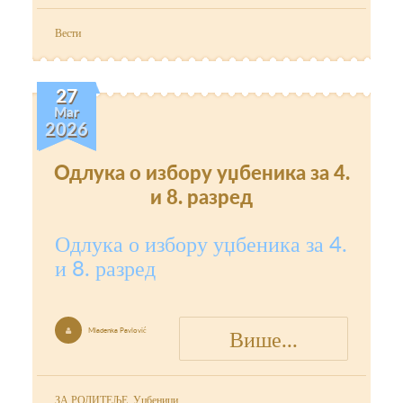
Вести
27
Mar
2026
Одлука о избору уџбеника за 4.
и 8. разред
Одлука о избору уџбеника за 4.
и 8. разред
Више...
Mladenka Pavlović

ЗА РОДИТЕЉЕ
,
Уџбеници