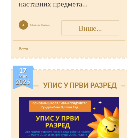
наставних предмета...
Више...
Mladenka Pavlović

Вести
17
Mar
2026
УПИС У ПРВИ РАЗРЕД