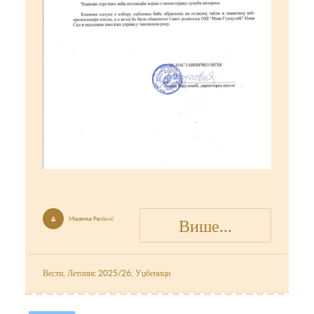
Више...
Mladenka Pavlović

Вести
,
Летопис 2025/26
,
Уџбеници