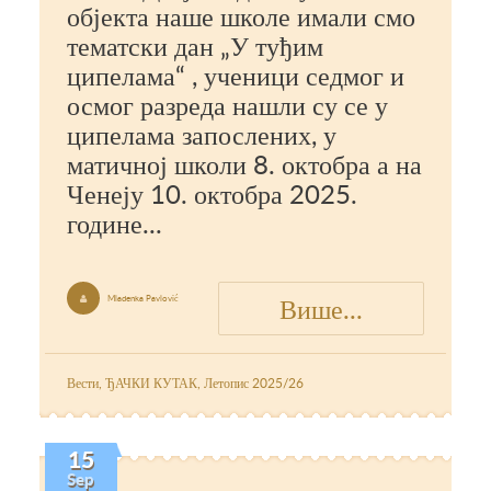
објекта наше школе имали смо
тематски дан „У туђим
ципелама“ , ученици седмог и
осмог разреда нашли су се у
ципелама запослених, у
матичној школи 8. октобра а на
Ченеју 10. октобра 2025.
године...
Више...
Mladenka Pavlović

Вести
,
ЂАЧКИ КУТАК
,
Летопис 2025/26
15
Sep