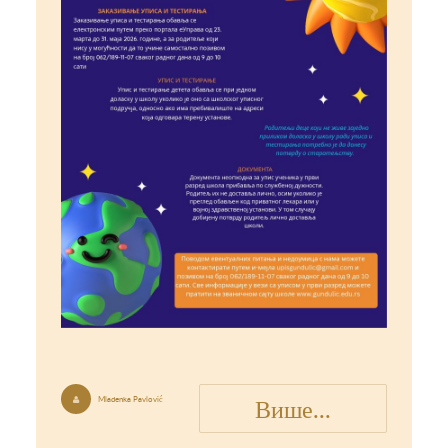
Више...
Mladenka Pavlović
